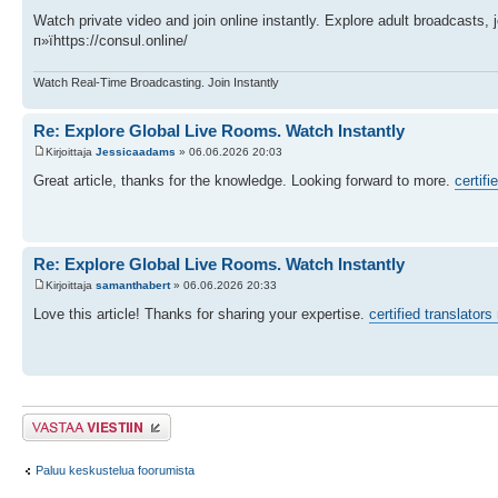
Watch private video and join online instantly. Explore adult broadcasts, 
п»їhttps://consul.online/
Watch Real-Time Broadcasting. Join Instantly
Re: Explore Global Live Rooms. Watch Instantly
Kirjoittaja
Jessicaadams
» 06.06.2026 20:03
Great article, thanks for the knowledge. Looking forward to more.
certifi
Re: Explore Global Live Rooms. Watch Instantly
Kirjoittaja
samanthabert
» 06.06.2026 20:33
Love this article! Thanks for sharing your expertise.
certified translator
Lähetä vastaus
Paluu keskustelua foorumista