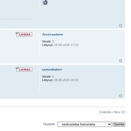
Jessicaadams
Viestit:
3
Liittynyt:
15.05.2026 17:32
samanthabert
Viestit:
4
Liittynyt:
06.06.2026 20:32
3 viestiä • Sivu
1
/
1
Hyppää: