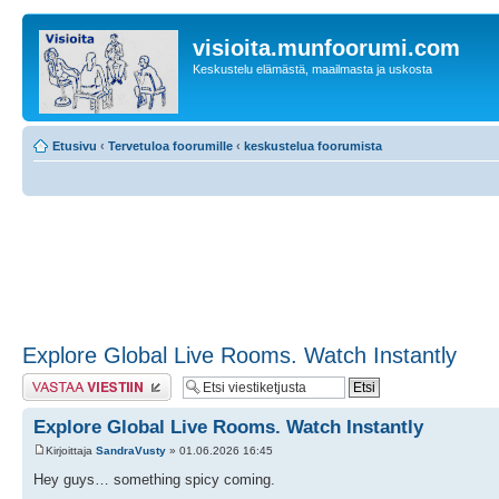
visioita.munfoorumi.com
Keskustelu elämästä, maailmasta ja uskosta
Etusivu
‹
Tervetuloa foorumille
‹
keskustelua foorumista
Explore Global Live Rooms. Watch Instantly
Lähetä vastaus
Explore Global Live Rooms. Watch Instantly
Kirjoittaja
SandraVusty
» 01.06.2026 16:45
Hey guys… something spicy coming.