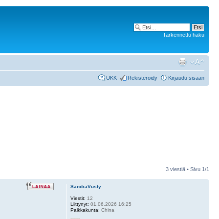
Tarkennettu haku
UKK
Rekisteröidy
Kirjaudu sisään
3 viestiä • Sivu
1
/
1
SandraVusty
Viestit:
12
Liittynyt:
01.06.2026 16:25
Paikkakunta:
China