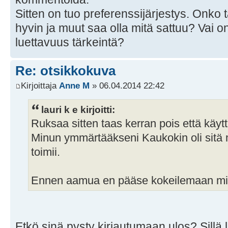
Sitten on tuo preferenssijärjestys. Onko 
hyvin ja muut saa olla mitä sattuu? Vai o
luettavuus tärkeintä?
Re: otsikkokuva
Kirjoittaja
Anne M
» 06.04.2014 22:42
lauri k e kirjoitti:
Ruksaa sitten taas kerran pois että käytt
Minun ymmärtääkseni Kaukokin oli sitä m
toimii.
Ennen aamua en pääse kokeilemaan miten 
Etkö sinä pysty kirjautumaan ulos? Sillä l