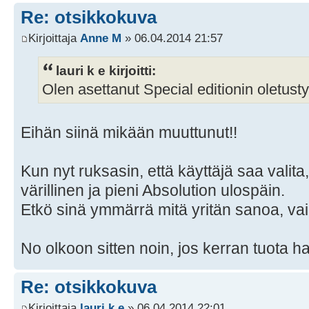
Re: otsikkokuva
Kirjoittaja
Anne M
» 06.04.2014 21:57
lauri k e kirjoitti:
Olen asettanut Special editionin oletustyy
Eihän siinä mikään muuttunut!!
Kun nyt ruksasin, että käyttäjä saa valita
värillinen ja pieni Absolution ulospäin.
Etkö sinä ymmärrä mitä yritän sanoa, vai 
No olkoon sitten noin, jos kerran tuota ha
Re: otsikkokuva
Kirjoittaja
lauri k e
» 06.04.2014 22:01