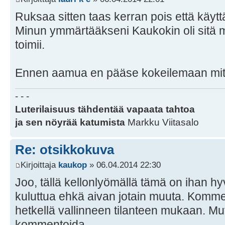
Ruksaa sitten taas kerran pois että käyttä
Minun ymmärtääkseni Kaukokin oli sitä mi
toimii.
Ennen aamua en pääse kokeilemaan miten 
- - -
Luterilaisuus tähdentää vapaata tahtoa
ja sen nöyrää katumista
Markku Viitasalo
Re: otsikkokuva
Kirjoittaja
kaukop
» 06.04.2014 22:30
Joo, tällä kellonlyömällä tämä on ihan hy
kuluttua ehkä aivan jotain muuta. Komment
hetkellä vallinneen tilanteen mukaan. M
kommentoida.