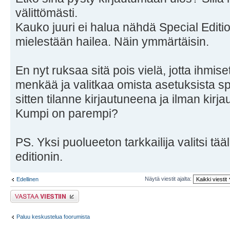
välittömästi.
Kauko juuri ei halua nähdä Special Editi
mielestään hailea. Näin ymmärtäisin.
En nyt ruksaa sitä pois vielä, jotta ihmise
menkää ja valitkaa omista asetuksista spe
sitten tilanne kirjautuneena ja ilman kirja
Kumpi on parempi?
PS. Yksi puolueeton tarkkailija valitsi t
editionin.
Näytä viestit ajalta:
Edellinen
Lähetä vastaus
Paluu keskustelua foorumista