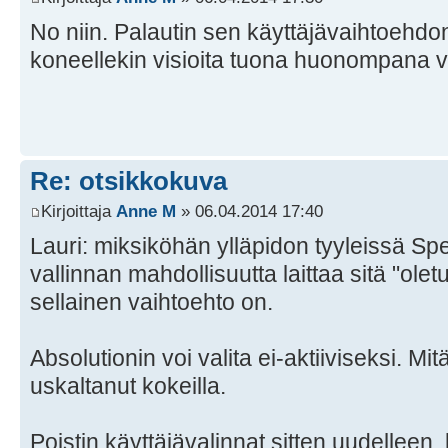
No niin. Palautin sen käyttäjävaihtoehdo
koneellekin visioita tuona huonompana v
Re: otsikkokuva
Kirjoittaja
Anne M
» 06.04.2014 17:40
Lauri: miksiköhän ylläpidon tyyleissä Spec
vallinnan mahdollisuutta laittaa sitä "oletu
sellainen vaihtoehto on.
Absolutionin voi valita ei-aktiiviseksi. M
uskaltanut kokeilla.
Poistin käyttäjävalinnat sitten uudelleen