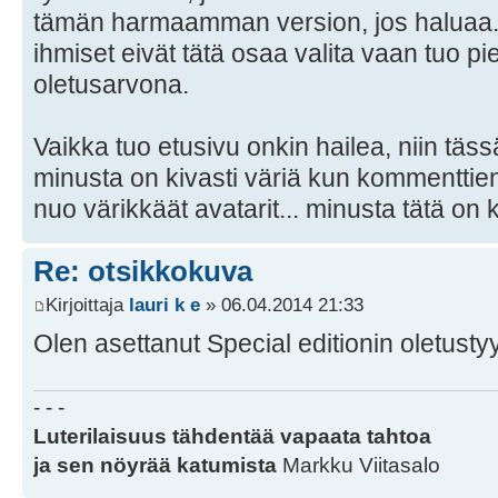
tämän harmaamman version, jos haluaa
ihmiset eivät tätä osaa valita vaan tuo pi
oletusarvona.
Vaikka tuo etusivu onkin hailea, niin tä
minusta on kivasti väriä kun kommenttien
nuo värikkäät avatarit... minusta tätä on k
Re: otsikkokuva
Kirjoittaja
lauri k e
» 06.04.2014 21:33
Olen asettanut Special editionin oletustyy
- - -
Luterilaisuus tähdentää vapaata tahtoa
ja sen nöyrää katumista
Markku Viitasalo