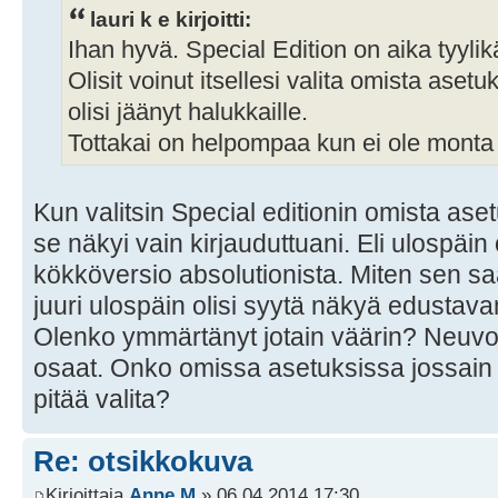
lauri k e kirjoitti:
Ihan hyvä. Special Edition on aika tyyli
Olisit voinut itsellesi valita omista asetu
olisi jäänyt halukkaille.
Tottakai on helpompaa kun ei ole monta t
Kun valitsin Special editionin omista aset
se näkyi vain kirjauduttuani. Eli ulospäin
kökköversio absolutionista. Miten sen sa
juuri ulospäin olisi syytä näkyä edustav
Olenko ymmärtänyt jotain väärin? Neuvo 
osaat. Onko omissa asetuksissa jossain
pitää valita?
Re: otsikkokuva
Kirjoittaja
Anne M
» 06.04.2014 17:30