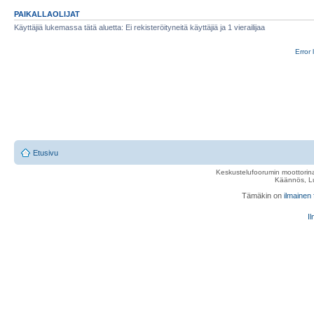
PAIKALLAOLIJAT
Käyttäjiä lukemassa tätä aluetta: Ei rekisteröityneitä käyttäjiä ja 1 vierailijaa
Error 
Etusivu
Keskustelufoorumin moottorina
Käännös, Lu
Tämäkin on
ilmainen
Il