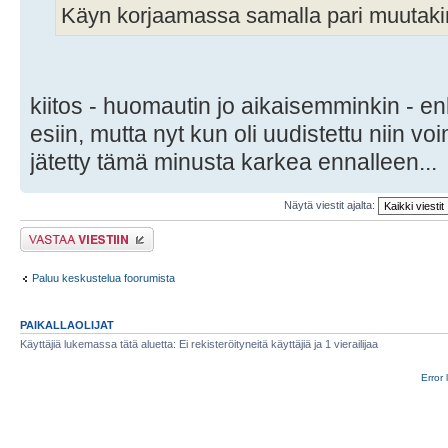
Käyn korjaamassa samalla pari muutaki
kiitos - huomautin jo aikaisemminkin - 
esiin, mutta nyt kun oli uudistettu niin vo
jätetty tämä minusta karkea ennalleen...
Näytä viestit ajalta:
Lähetä vastaus
Paluu keskustelua foorumista
PAIKALLAOLIJAT
Käyttäjiä lukemassa tätä aluetta: Ei rekisteröityneitä käyttäjiä ja 1 vierailijaa
Error 