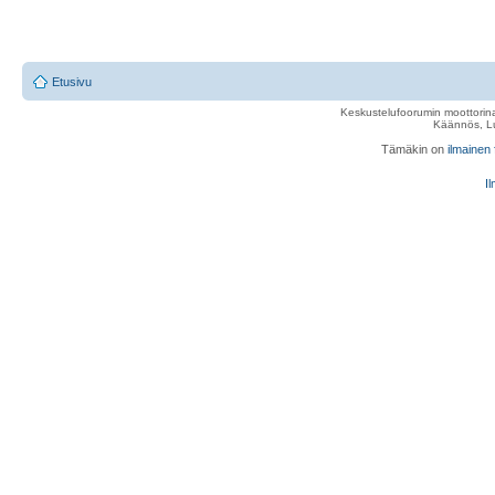
Etusivu
Keskustelufoorumin moottorina
Käännös, Lu
Tämäkin on
ilmainen
Il