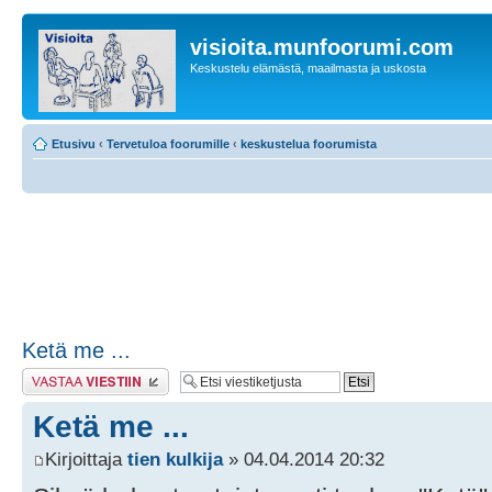
visioita.munfoorumi.com
Keskustelu elämästä, maailmasta ja uskosta
Etusivu
‹
Tervetuloa foorumille
‹
keskustelua foorumista
Ketä me ...
Lähetä vastaus
Ketä me ...
Kirjoittaja
tien kulkija
» 04.04.2014 20:32