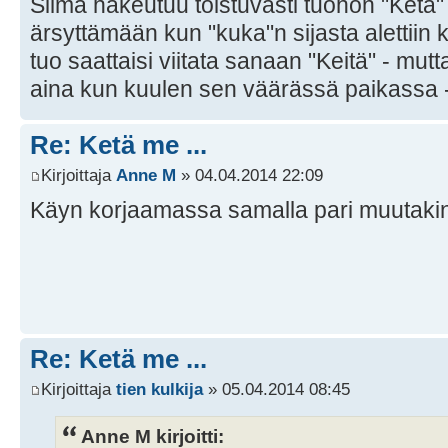
Silmä hakeutuu toistuvasti tuohon "Ketä" .
ärsyttämään kun "kuka"n sijasta alettiin
tuo saattaisi viitata sanaan "Keitä" - mut
aina kun kuulen sen väärässä paikassa -
Re: Ketä me ...
Kirjoittaja
Anne M
» 04.04.2014 22:09
Käyn korjaamassa samalla pari muutakin
Re: Ketä me ...
Kirjoittaja
tien kulkija
» 05.04.2014 08:45
Anne M kirjoitti: