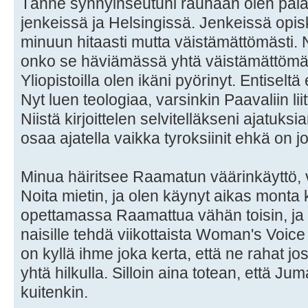
Tänne synnyinseutuni rauhaan olen palann
jenkeissä ja Helsingissä. Jenkeissä opisk
minuun hitaasti mutta väistämättömästi. Ny
onko se häviämässä yhtä väistämättömä
Yliopistoilla olen ikäni pyörinyt. Entiselt
Nyt luen teologiaa, varsinkin Paavaliin liit
Niistä kirjoittelen selvitelläkseni ajatuksi
osaa ajatella vaikka tyroksiinit ehkä on j
Minua häiritsee Raamatun väärinkäyttö, v
Noita mietin, ja olen käynyt aikas mont
opettamassa Raamattua vähän toisin, ja k
naisille tehdä viikottaista Woman's Voice
on kyllä ihme joka kerta, että ne rahat jos
yhtä hilkulla. Silloin aina totean, että J
kuitenkin.