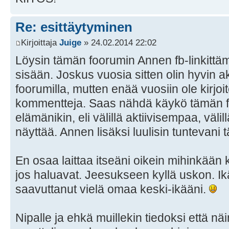
Re: esittäytyminen
Kirjoittaja
Juige
» 24.02.2014 22:02
Löysin tämän foorumin Annen fb-linkittäm
sisään. Joskus vuosia sitten olin hyvin akt
foorumilla, mutten enää vuosiin ole kirjoite
kommentteja. Saas nähdä käykö tämän f
elämänikin, eli välillä aktiivisempaa, välil
näyttää. Annen lisäksi luulisin tuntevani
En osaa laittaa itseäni oikein mihinkään k
jos haluavat. Jeesukseen kyllä uskon. Ikä
saavuttanut vielä omaa keski-ikääni.
Nipalle ja ehkä muillekin tiedoksi että n