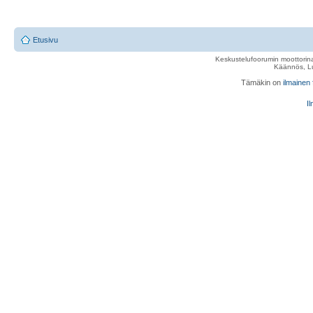
Etusivu
Keskustelufoorumin moottorina
Käännös, Lu
Tämäkin on
ilmainen
Il