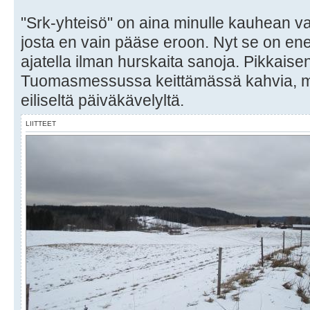
"Srk-yhteisö" on aina minulle kauhean va
josta en vain pääse eroon. Nyt se on en
ajatella ilman hurskaita sanoja. Pikkaisen
Tuomasmessussa keittämässä kahvia, mu
eiliseltä päiväkävelyltä.
LIITTEET