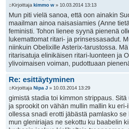
Kirjoittaja
kimmo w
» 10.03.2014 13:13
Mun piti vielä sanoa, että oon ainakin S
maailman ainoa naisasiamies (Anne tietä
feministi. Tohon lienee syynä pienenä oll
lukemattomat ritari- ja prinsessasadut. 
niinkuin Obelixille Asterix-tarustossa. M
ritarisatuja elinikäisen ritari-luonteen ja 
ylivoimaisen voiman, pudottuaan piene
Re: esittäytyminen
Kirjoittaja
Nipa J
» 10.03.2014 13:29
gimistä stadia toi kimmon strippaus. Sit
ja sprookit on vähän mullin mallin ku eri-i
ollessa snadi erotti jäbästä pamlasko se h
mun gleniriajas ne sekottu ku baabelin k