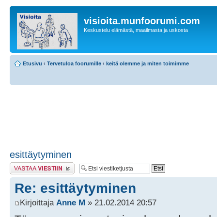
visioita.munfoorumi.com
Keskustelu elämästä, maailmasta ja uskosta
Etusivu
‹
Tervetuloa foorumille
‹
keitä olemme ja miten toimimme
esittäytyminen
Lähetä vastaus
Re: esittäytyminen
Kirjoittaja
Anne M
» 21.02.2014 20:57