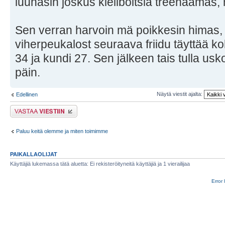
luuhasin joskus kieliboltsia treenaamas,
Sen verran harvoin mä poikkesin himas,
viherpeukalost seuraava friidu täyttää k
34 ja kundi 27. Sen jälkeen tais tulla usk
päin.
Näytä viestit ajalta:
Edellinen
Lähetä vastaus
Paluu keitä olemme ja miten toimimme
PAIKALLAOLIJAT
Käyttäjiä lukemassa tätä aluetta: Ei rekisteröityneitä käyttäjiä ja 1 vierailijaa
Error 