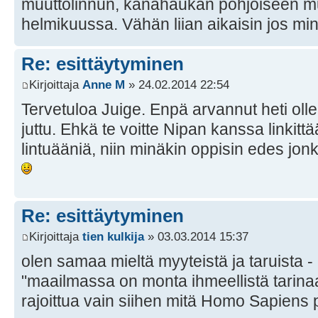
muuttolinnun, kanahaukan pohjoiseen muu
helmikuussa. Vähän liian aikaisin jos mi
Re: esittäytyminen
Kirjoittaja
Anne M
» 24.02.2014 22:54
Tervetuloa Juige. Enpä arvannut heti oll
juttu. Ehkä te voitte Nipan kanssa linkitt
lintuääniä, niin minäkin oppisin edes jo
Re: esittäytyminen
Kirjoittaja
tien kulkija
» 03.03.2014 15:37
olen samaa mieltä myyteistä ja taruista - "
"maailmassa on monta ihmeellistä tarinaa
rajoittua vain siihen mitä Homo Sapiens