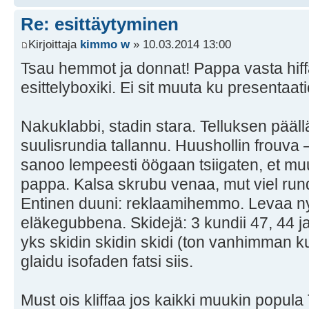
Re: esittäytyminen
Kirjoittaja
kimmo w
» 10.03.2014 13:00
Tsau hemmot ja donnat! Pappa vasta hiff
esittelyboxiki. Ei sit muuta ku presentaati
Nakuklabbi, stadin stara. Telluksen pääll
suulisrundia tallannu. Huushollin frouva 
sanoo lempeesti öögaan tsiigaten, et muu
pappa. Kalsa skrubu venaa, mut viel ru
Entinen duuni: reklaamihemmo. Levaa ny
eläkegubbena. Skidejä: 3 kundii 47, 44 ja 
yks skidin skidin skidi (ton vanhimman k
glaidu isofaden fatsi siis.
Must ois kliffaa jos kaikki muukin popula T