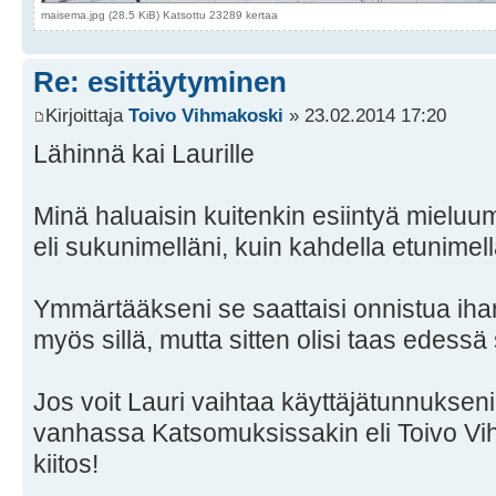
maisema.jpg (28.5 KiB) Katsottu 23289 kertaa
Re: esittäytyminen
Kirjoittaja
Toivo Vihmakoski
» 23.02.2014 17:20
Lähinnä kai Laurille
Minä haluaisin kuitenkin esiintyä miel
eli sukunimelläni, kuin kahdella etunimell
Ymmärtääkseni se saattaisi onnistua ihan
myös sillä, mutta sitten olisi taas edes
Jos voit Lauri vaihtaa käyttäjätunnukseni
vanhassa Katsomuksissakin eli Toivo Vihm
kiitos!