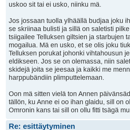
uskoo sit tai ei usko, niinku mä.
Jos jossaan tuolla ylhäällä budjaa joku 
se skriinaa bulisti ja sillä on saletisti p
tsiigailee Telluksen giltsien ja starbujen 
mogailua. Mä en usko, et se olis joku t
Telluksen porukat johonki vihtahousun je
eldikseen. Jos se on olemassa, niin saleti
skidejä joita se jeesaa ja kaikki me menn
harppubändiin plimputtelemaan.
Oon mä sitten vielä ton Annen päivänsäde,
tällön, ku Anne ei oo ihan glaidu, sill on o
Omronin kans tai sill on ollu fitti tsägä m
Re: esittäytyminen