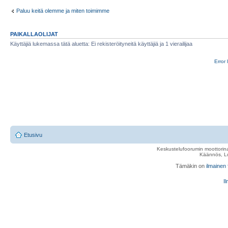
Paluu keitä olemme ja miten toimimme
PAIKALLAOLIJAT
Käyttäjiä lukemassa tätä aluetta: Ei rekisteröityneitä käyttäjiä ja 1 vierailijaa
Error 
Etusivu
Keskustelufoorumin moottorina
Käännös, Lu
Tämäkin on
ilmainen
Il