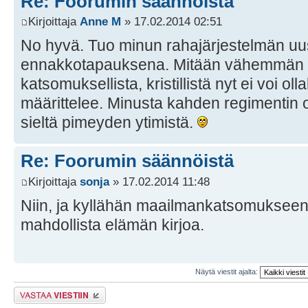
Re: Foorumin säännöistä
Kirjoittaja
Anne M
» 17.02.2014 02:51
No hyvä. Tuo minun rahajärjestelmän uus
ennakkotapauksena. Mitään vähemmän h
katsomuksellista, kristillistä nyt ei voi ol
määrittelee. Minusta kahden regimentin o
sieltä pimeyden ytimistä.
Re: Foorumin säännöistä
Kirjoittaja
sonja
» 17.02.2014 11:48
Niin, ja kyllähän maailmankatsomukseen 
mahdollista elämän kirjoa.
Näytä viestit ajalta:
Lähetä vastaus