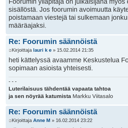
Foorumin ylläpitäjä on julkaisijana myös
sisällöstä. Jos foorumin avoimuutta käyt
poistamaan viestejä tai sulkemaan jonkun 
määräajaksi.
Re: Foorumin säännöistä
Kirjoittaja
lauri k e
» 15.02.2014 21:35
heti kättelyssä avaamme Keskustelua Foo
sopimaan asioista yhteisesti.
- - -
Luterilaisuus tähdentää vapaata tahtoa
ja sen nöyrää katumista
Markku Viitasalo
Re: Foorumin säännöistä
Kirjoittaja
Anne M
» 16.02.2014 23:22