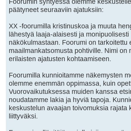
Foorumin syntyessä olemme keskustelleet
päätyneet seuraaviin ajatuksiin:
XX -foorumilla kristinuskoa ja muuta hen
lähestyä laaja-alaisesti ja monipuolisest
näkökulmastaan. Foorumi on tarkoitettu e
maailmankatsomusta pohtiville. Nimi on
erilaisten ajatusten kohtaamiseen.
Foorumilla kunnioitamme näkemysten mon
olemme enemmän oppimassa, kuin opet
Vuorovaikutuksessa muiden kanssa etsi
noudatamme lakia ja hyviä tapoja. Kunni
keskustelun avaajan toivomuksia rajata
liittyväksi.