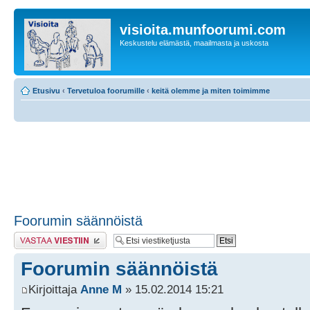
visioita.munfoorumi.com
Keskustelu elämästä, maailmasta ja uskosta
Etusivu
‹
Tervetuloa foorumille
‹
keitä olemme ja miten toimimme
Foorumin säännöistä
Lähetä vastaus
Foorumin säännöistä
Kirjoittaja
Anne M
» 15.02.2014 15:21