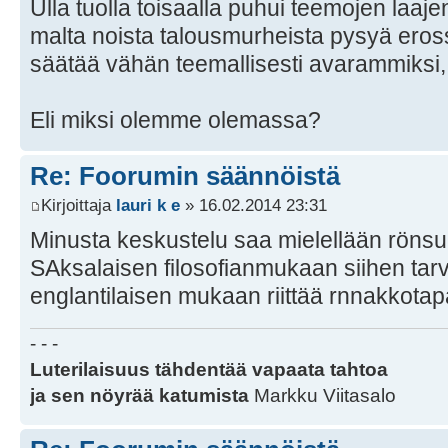
Ulla tuolla toisaalla puhui teemojen laaj
malta noista talousmurheista pysyä eross
säätää vähän teemallisesti avarammiksi, m
Eli miksi olemme olemassa?
Re: Foorumin säännöistä
Kirjoittaja
lauri k e
» 16.02.2014 23:31
Minusta keskustelu saa mielellään röns
SAksalaisen filosofianmukaan siihen tarv
englantilaisen mukaan riittää rnnakkotap
- - -
Luterilaisuus tähdentää vapaata tahtoa
ja sen nöyrää katumista
Markku Viitasalo