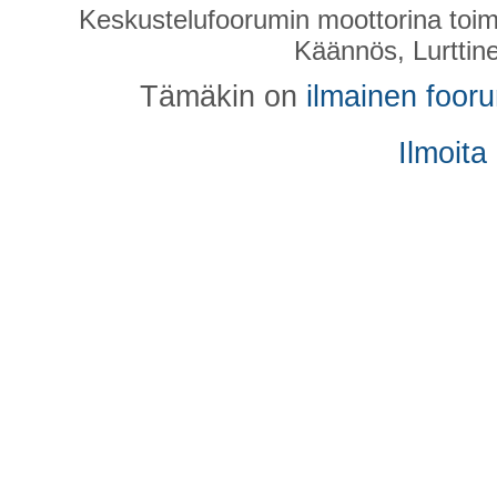
Keskustelufoorumin moottorina toim
Käännös, Lurttin
Tämäkin on
ilmainen foor
Ilmoita