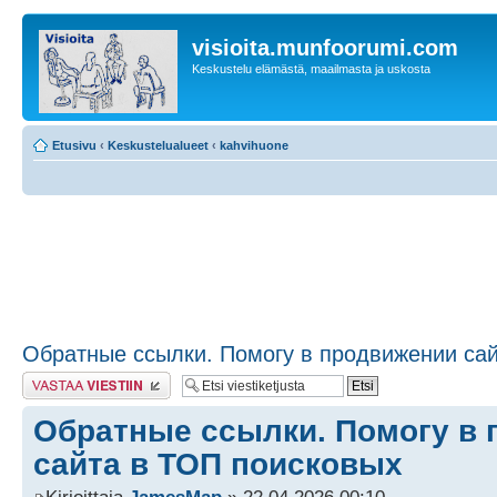
visioita.munfoorumi.com
Keskustelu elämästä, maailmasta ja uskosta
Etusivu
‹
Keskustelualueet
‹
kahvihuone
Обратные ссылки. Помогу в продвижении са
Lähetä vastaus
Обратные ссылки. Помогу в
сайта в ТОП поисковых