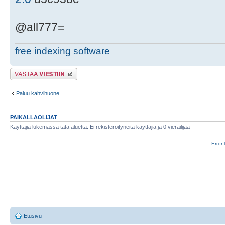
@all777=
free indexing software
Lähetä vastaus
Paluu kahvihuone
PAIKALLAOLIJAT
Käyttäjiä lukemassa tätä aluetta: Ei rekisteröityneitä käyttäjiä ja 0 vierailijaa
Error 
Etusivu